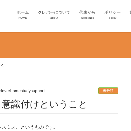
ホーム
クレバーについて
代表から
ポリシー
HOME
about
Greetings
policy
こと
cleverhomestudysupport
未分類
：意識付けということ
レスミス、というものです。